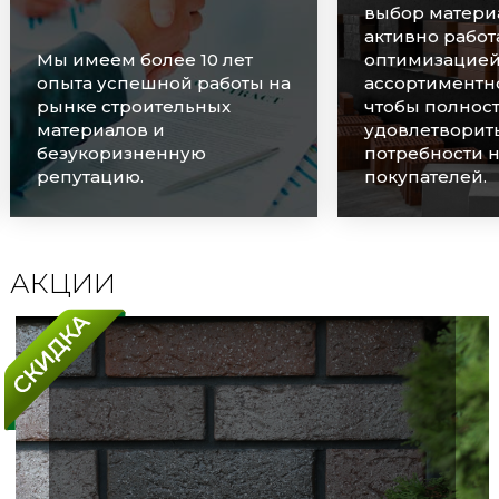
выбор материалов и
активно работаем над
оптимизацией
Мы очень цен
ассортиментного ряда,
наших клиенто
чтобы полностью
оперативно о
удовлетворить
каждую заявку
потребности наших
соблюдаем ср
покупателей.
поставок.
АКЦИИ