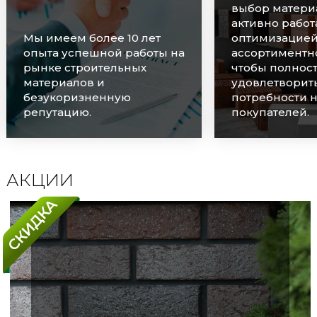
выбор материалов и
активно работаем над
оптимизацией
Мы очень цен
ассортиментного ряда,
наших клиенто
чтобы полностью
оперативно о
удовлетворить
каждую заявку
потребности наших
соблюдаем ср
покупателей.
поставок.
АКЦИИ