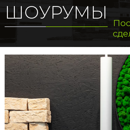
ШОУРУМЫ
Пос
сде
home_url: https://www.stroiliga.ru