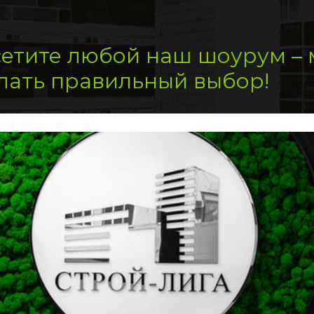
етите любой наш шоурум –
лать правильный выбор!