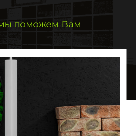
 мы поможем Вам
home