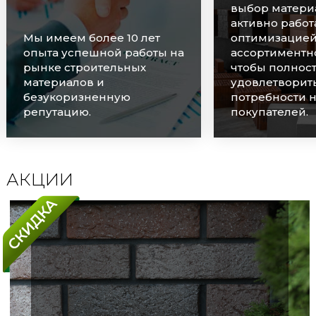
выбор материалов и
активно работаем над
оптимизацией
Мы очень цен
ассортиментного ряда,
наших клиенто
чтобы полностью
оперативно о
удовлетворить
каждую заявку
потребности наших
соблюдаем ср
покупателей.
поставок.
АКЦИИ