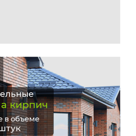
ельные
на кирпич
е в объеме
штук