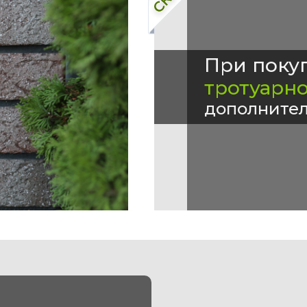
При поку
тротуарн
дополнител