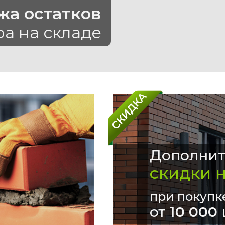
жа остатков
ра на складе
Дополнит
скидки 
при покупк
от 1
0 000