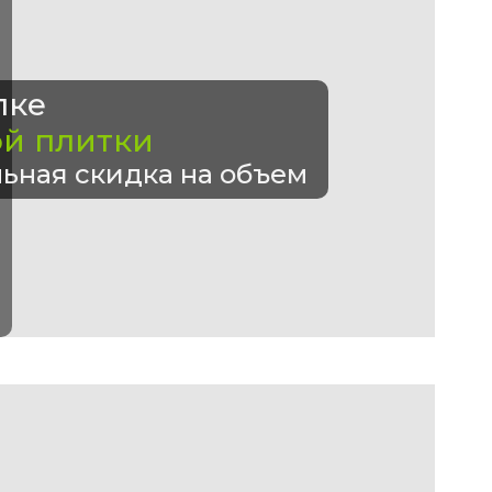
пке
ой плитки
ьная скидка на объем