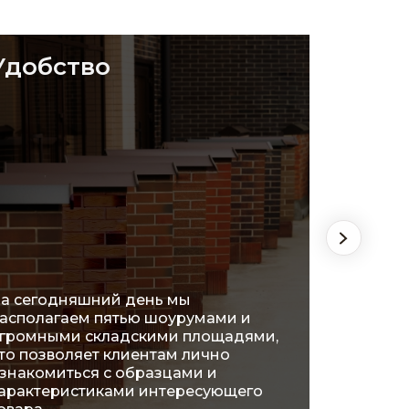
Удобство
Цен
а сегодняшний день мы
асполагаем пятью шоурумами и
Благод
громными складскими площадями,
произв
то позволяет клиентам лично
выгодн
знакомиться с образцами и
готовы 
арактеристиками интересующего
постоян