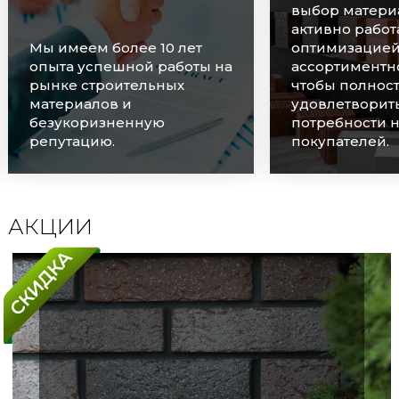
выбор материалов и
активно работаем над
оптимизацией
Мы очень цен
ассортиментного ряда,
наших клиенто
чтобы полностью
оперативно о
удовлетворить
каждую заявку
потребности наших
соблюдаем ср
покупателей.
поставок.
АКЦИИ