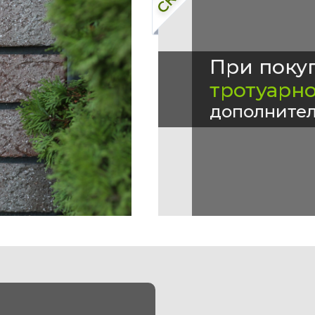
При поку
тротуарн
дополнител