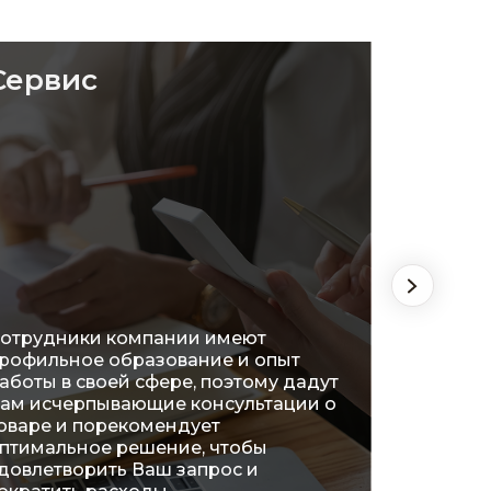
Сервис
Удоб
отрудники компании имеют
рофильное образование и опыт
На сег
аботы в своей сфере, поэтому дадут
распол
ам исчерпывающие консультации о
огромн
оваре и порекомендует
что поз
птимальное решение, чтобы
ознако
довлетворить Ваш запрос и
характ