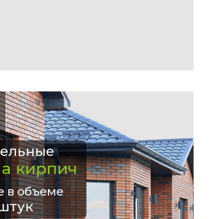
ельные
на кирпич
е в объеме
штук