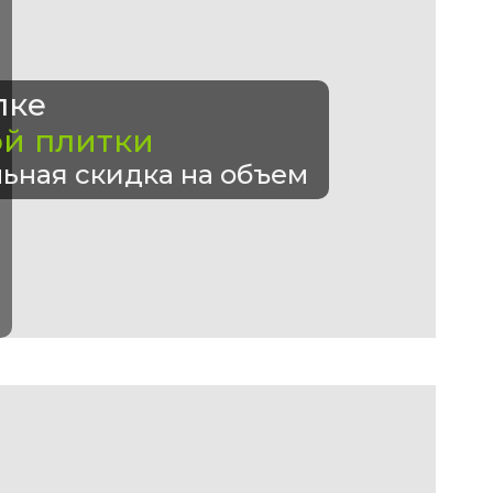
пке
ой плитки
ьная скидка на объем