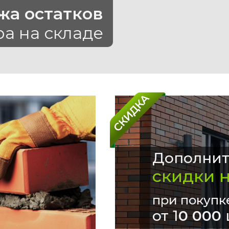
жа остатков
ра на складе
Дополнит
скидки 
при покупк
от 1
0 000