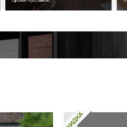
сроки поставок.
с