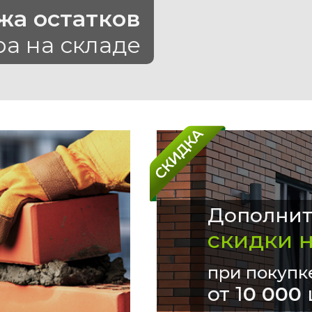
жа остатков
ра на складе
Дополнит
скидки 
при покупк
от 1
0 000