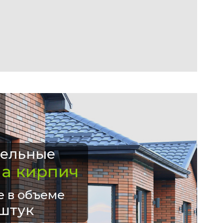
ельные
на кирпич
е в объеме
штук