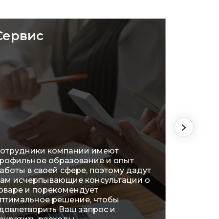
Сервис
Удоб
отрудники компании имеют
рофильное образование и опыт
На сег
аботы в своей сфере, поэтому дадут
распол
ам исчерпывающие консультации о
огромн
оваре и порекомендует
что поз
птимальное решение, чтобы
ознако
довлетворить Ваш запрос и
характ