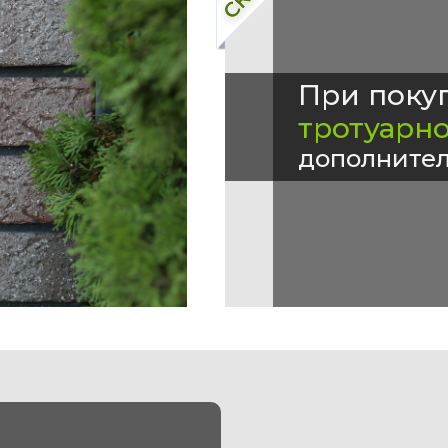
При поку
тротуарн
дополнител