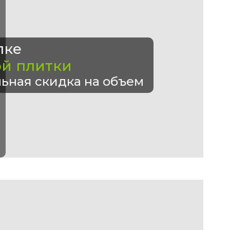
пке
ой плитки
ьная скидка на объем