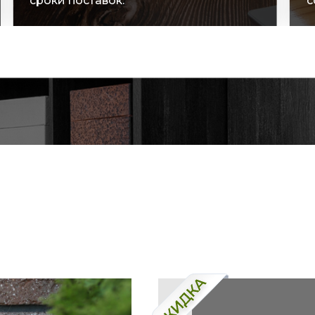
сроки поставок.
с