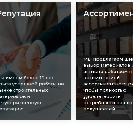
Ассортимент
Сроки
Мы предлагаем широкий
выбор материалов и
активно работаем над
оптимизацией
Мы очень цен
ассортиментного ряда,
наших клиенто
чтобы полностью
оперативно о
удовлетворить
каждую заявку
потребности наших
соблюдаем ср
покупателей.
поставок.