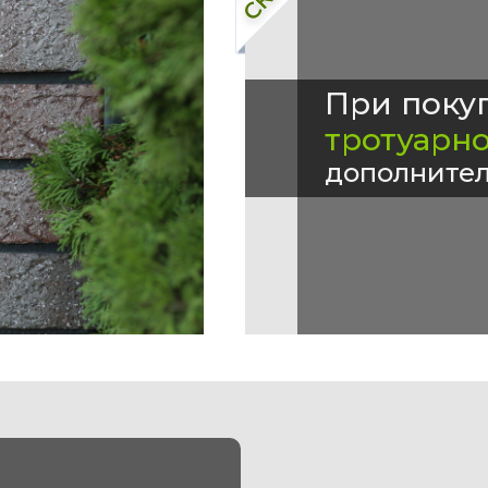
При поку
тротуарн
дополнител