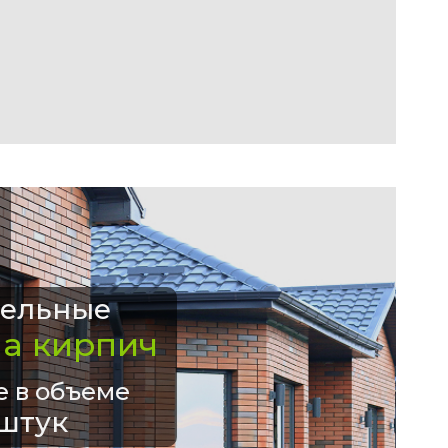
ельные
на кирпич
е в объеме
штук