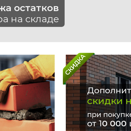
жа остатков
ра на складе
Дополнит
скидки 
при покупк
от 1
0 000