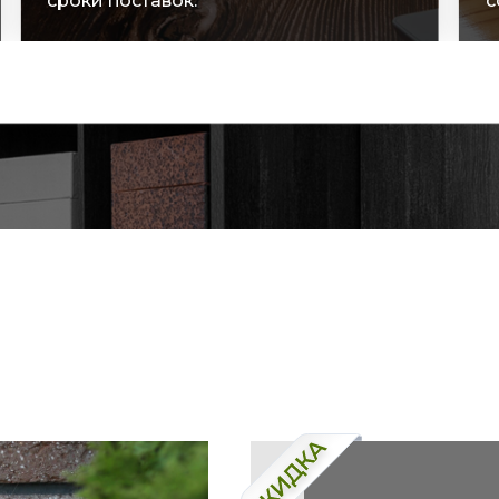
сроки поставок.
с