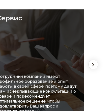
Сервис
Удоб
отрудники компании имеют
рофильное образование и опыт
На сег
аботы в своей сфере, поэтому дадут
распол
ам исчерпывающие консультации о
огромн
оваре и порекомендует
что поз
птимальное решение, чтобы
ознако
довлетворить Ваш запрос и
характ