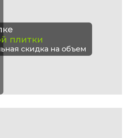
пке
ой плитки
ьная скидка на объем