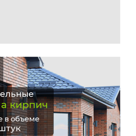
ельные
на кирпич
е в объеме
штук