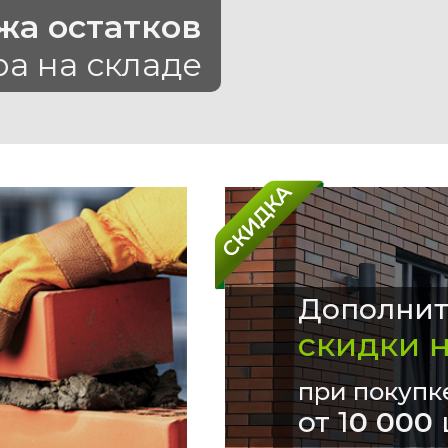
жа остатков
ра на складе
Дополнит
скидки 
при покупк
от 1
0 000