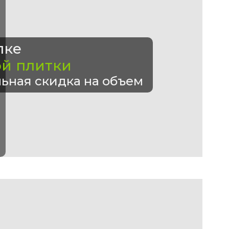
пке
ой плитки
ьная скидка на объем