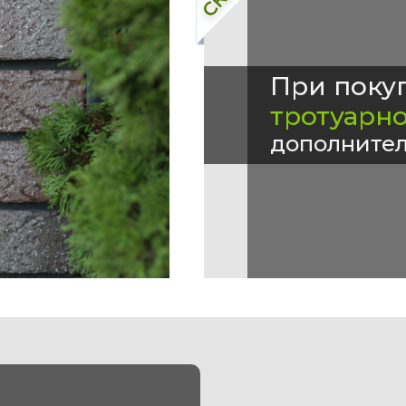
При поку
тротуарн
дополнител