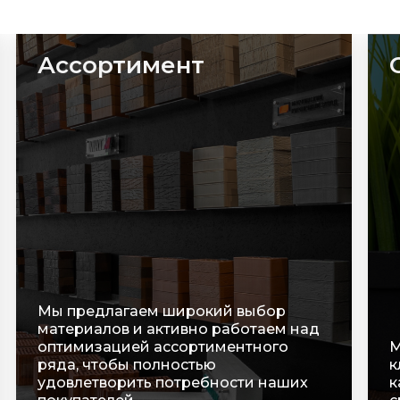
Сроки
С
п
р
В
Мы очень ценим время наших
т
клиентов, оперативно обрабатываем
о
каждую заявку и строго соблюдаем
у