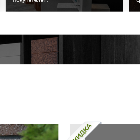
сроки поставок.
с