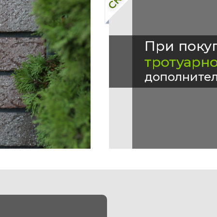
При поку
тротуарн
дополнител