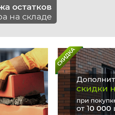
жа остатков
ра на складе
Дополнит
скидки 
при покупк
от 1
0 000