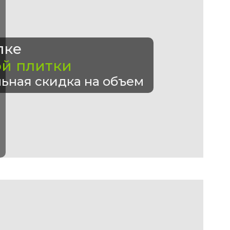
пке
ой плитки
ьная скидка на объем