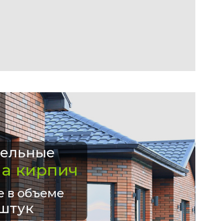
ельные
на кирпич
е в объеме
штук