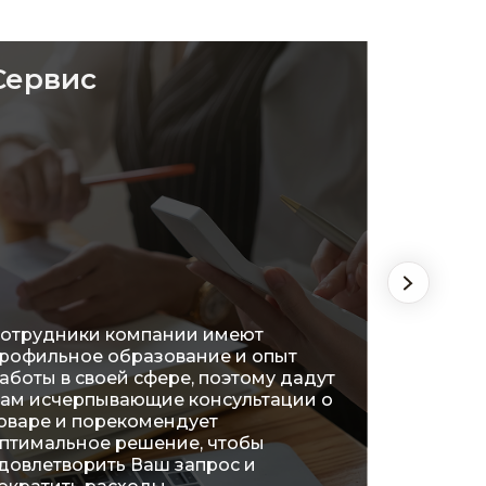
Сервис
Удоб
отрудники компании имеют
рофильное образование и опыт
На сег
аботы в своей сфере, поэтому дадут
распол
ам исчерпывающие консультации о
огромн
оваре и порекомендует
что поз
птимальное решение, чтобы
ознако
довлетворить Ваш запрос и
характ