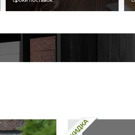
сроки поставок.
с