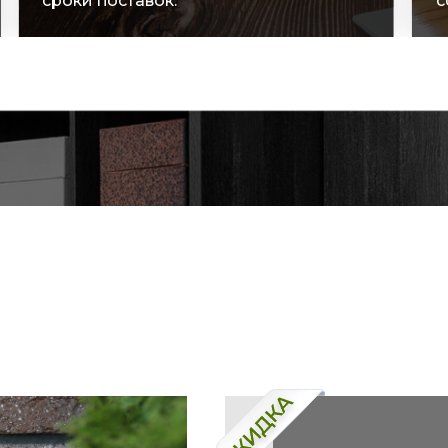
сроки поставок.
с