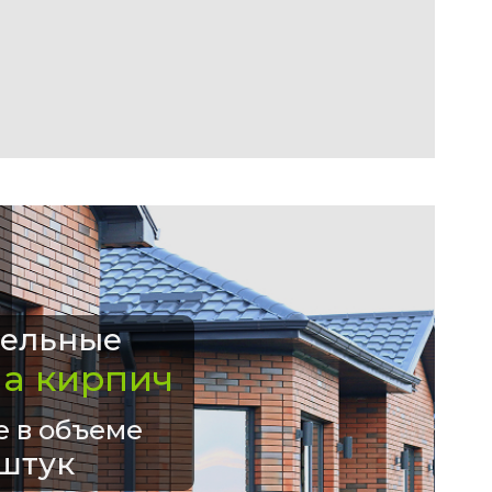
ельные
на кирпич
е в объеме
штук