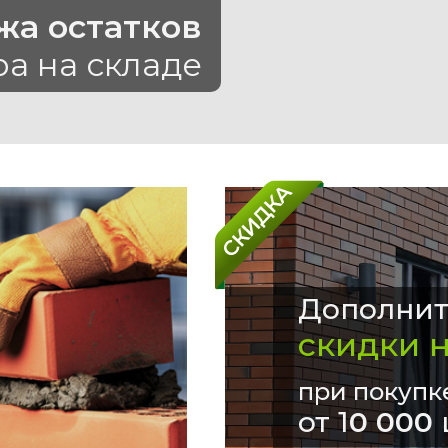
жа остатков
ра на складе
Дополнит
скидки 
при покупк
от 1
0 000