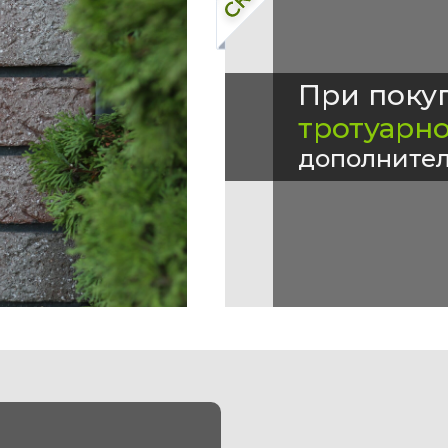
При поку
тротуарн
дополнител