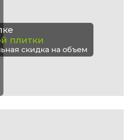
пке
ой плитки
ьная скидка на объем