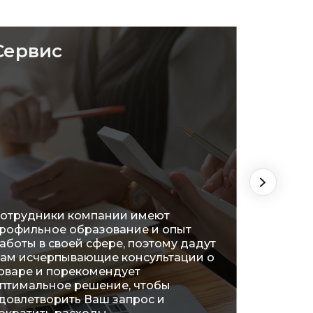
Сервис
Удоб
отрудники компании имеют
рофильное образование и опыт
На сег
аботы в своей сфере, поэтому дадут
распол
ам исчерпывающие консультации о
огромн
оваре и порекомендует
что поз
птимальное решение, чтобы
ознако
довлетворить Ваш запрос и
характ