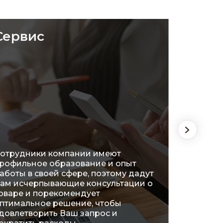
Сервис
Удоб
отрудники компании имеют
рофильное образование и опыт
На сег
аботы в своей сфере, поэтому дадут
распол
ам исчерпывающие консультации о
огромн
оваре и порекомендует
что поз
птимальное решение, чтобы
ознако
довлетворить Ваш запрос и
характ