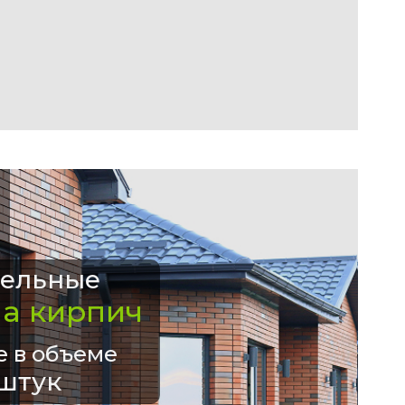
ельные
на кирпич
е в объеме
штук