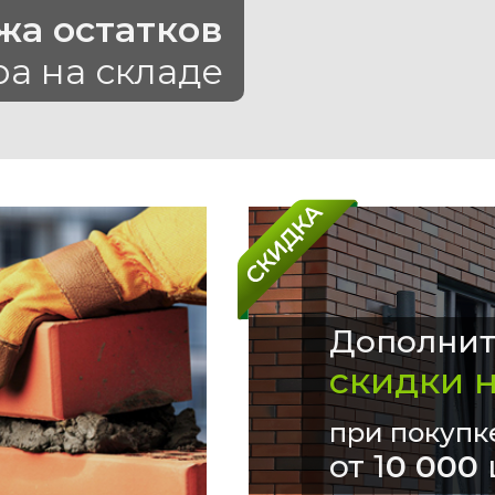
жа остатков
ра на складе
Дополнит
скидки 
при покупк
от 1
0 000