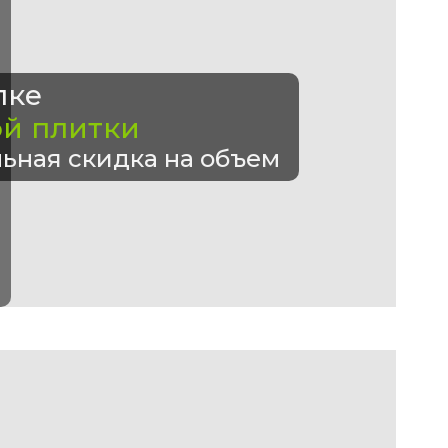
пке
ой плитки
ьная скидка на объем