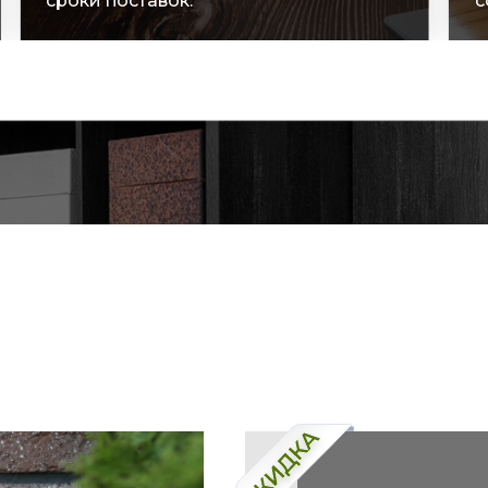
сроки поставок.
с