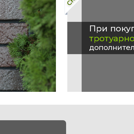
При поку
тротуарн
дополнител