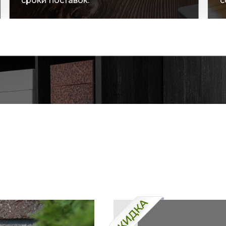
сроки поставок.
с