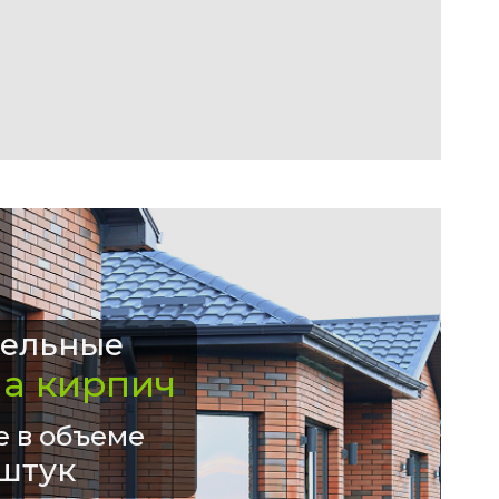
ельные
на кирпич
е в объеме
штук