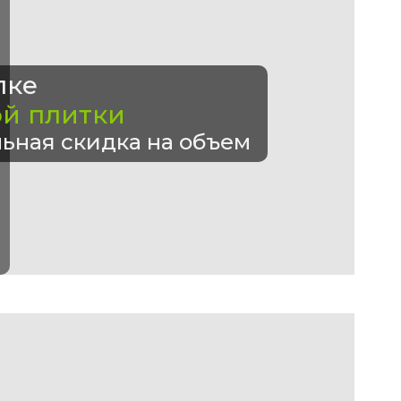
пке
ой плитки
ьная скидка на объем