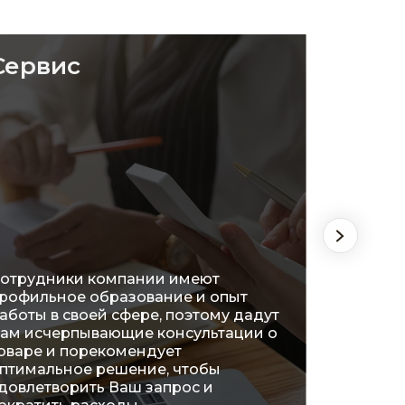
Сервис
Удоб
отрудники компании имеют
рофильное образование и опыт
На сег
аботы в своей сфере, поэтому дадут
распол
ам исчерпывающие консультации о
огромн
оваре и порекомендует
что поз
птимальное решение, чтобы
ознако
довлетворить Ваш запрос и
характ