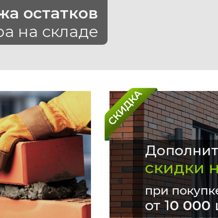
жа остатков
ра на складе
Дополнит
скидки 
при покупк
от 1
0 000