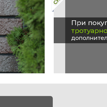
При поку
тротуарн
дополнител