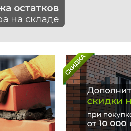
жа остатков
ра на складе
Дополнит
скидки 
при покупк
от 1
0 000