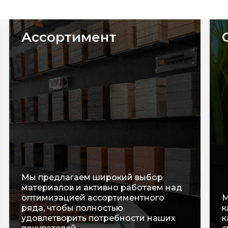
Сроки
С
п
р
В
Мы очень ценим время наших
т
клиентов, оперативно обрабатываем
о
каждую заявку и строго соблюдаем
у