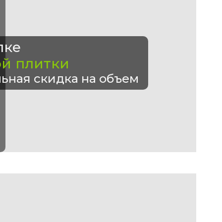
пке
ой плитки
ьная скидка на объем