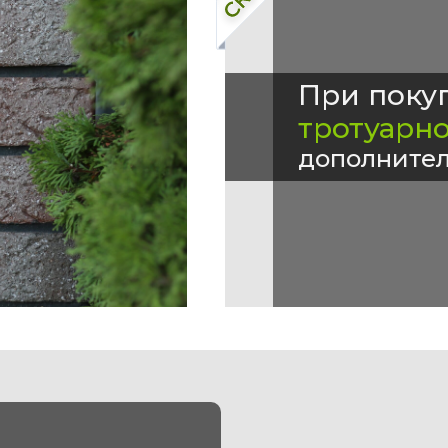
При поку
тротуарн
дополнител