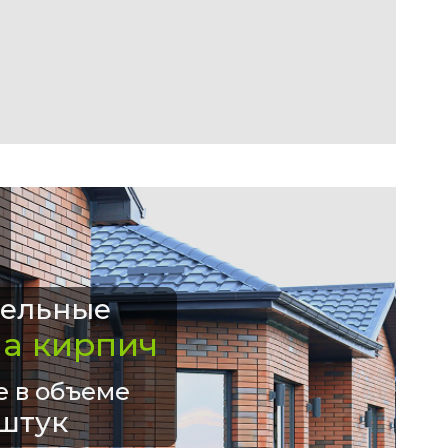
ельные
на кирпич
е в объеме
штук