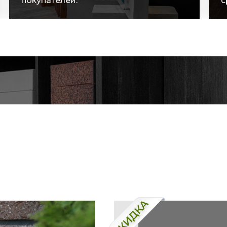
сроки поставок.
с