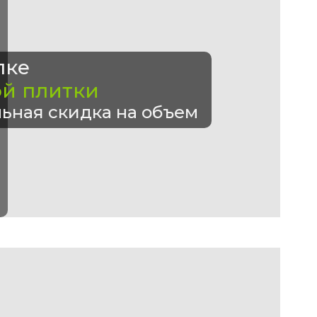
пке
ой плитки
ьная скидка на объем