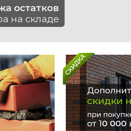
жа остатков
ра на складе
Дополнит
скидки 
при покупк
от 1
0 000