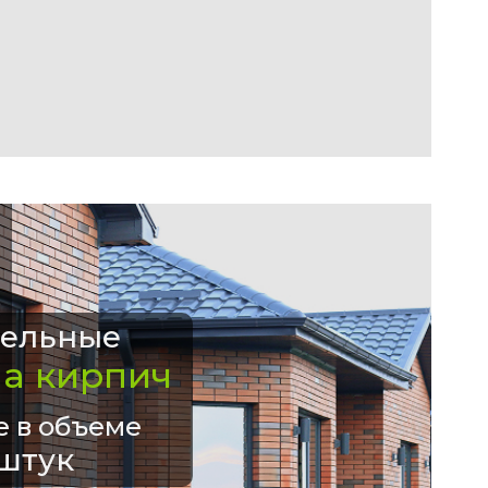
ельные
на кирпич
е в объеме
штук