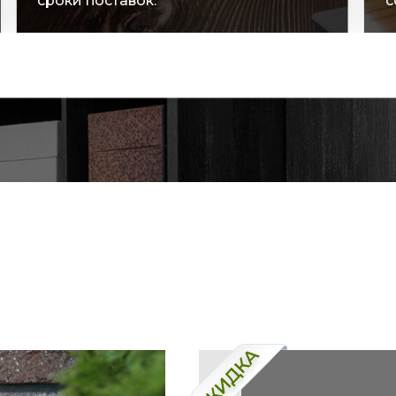
сроки поставок.
с