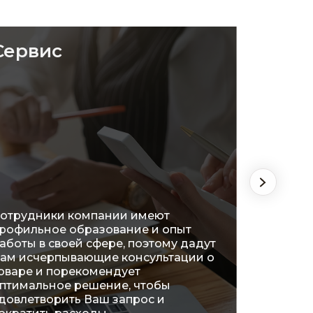
Сервис
Удоб
отрудники компании имеют
рофильное образование и опыт
На сег
аботы в своей сфере, поэтому дадут
распол
ам исчерпывающие консультации о
огромн
оваре и порекомендует
что поз
птимальное решение, чтобы
ознако
довлетворить Ваш запрос и
характ