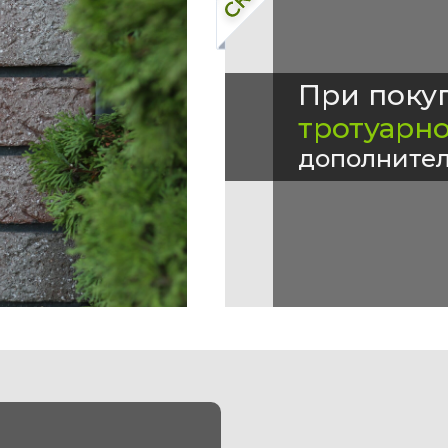
При поку
тротуарн
дополнител