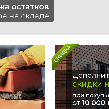
жа остатков
ра на складе
Дополнит
скидки 
при покупк
от 1
0 000