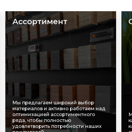
Сроки
С
п
р
В
Мы очень ценим время наших
т
клиентов, оперативно обрабатываем
о
каждую заявку и строго соблюдаем
у