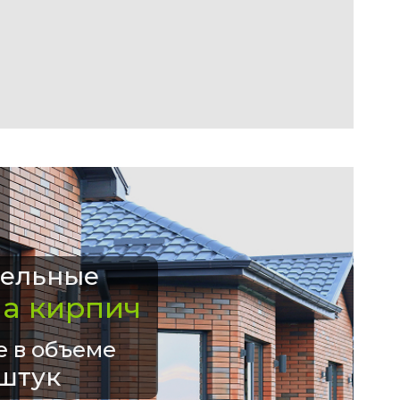
ельные
на кирпич
е в объеме
штук