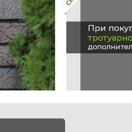
При поку
тротуарн
дополнител