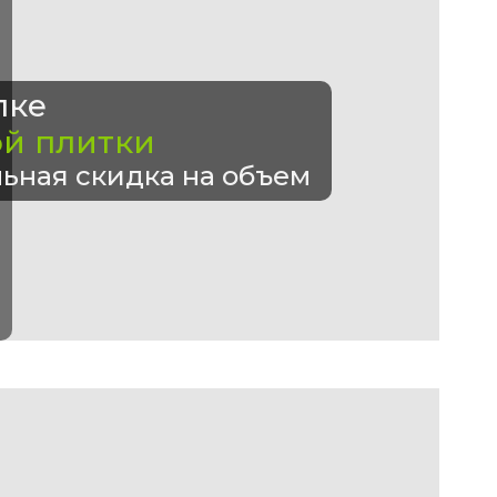
пке
ой плитки
ьная скидка на объем