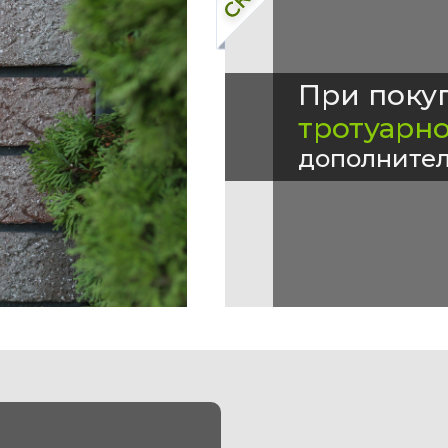
При поку
тротуарн
дополнител