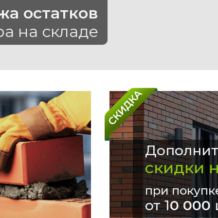
жа остатков
ра на складе
Дополнит
скидки 
при покупк
от 1
0 000