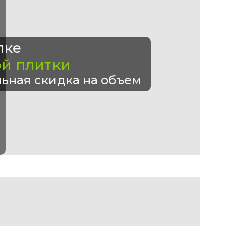
пке
ой плитки
ьная скидка на объем