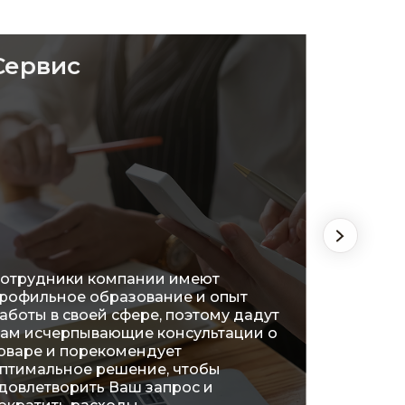
Сервис
Удоб
отрудники компании имеют
рофильное образование и опыт
На сег
аботы в своей сфере, поэтому дадут
распол
ам исчерпывающие консультации о
огромн
оваре и порекомендует
что поз
птимальное решение, чтобы
ознако
довлетворить Ваш запрос и
характ