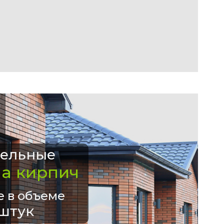
ельные
на кирпич
е в объеме
штук