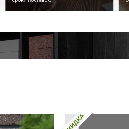
сроки поставок.
с