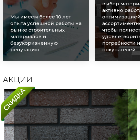
выбор материалов и
активно работаем над
оптимизацией
Мы очень цен
ассортиментного ряда,
наших клиенто
чтобы полностью
оперативно о
удовлетворить
каждую заявку
потребности наших
соблюдаем ср
покупателей.
поставок.
АКЦИИ