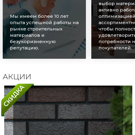
выбор материалов и
активно работаем над
оптимизацией
Мы очень цен
ассортиментного ряда,
наших клиенто
чтобы полностью
оперативно о
удовлетворить
каждую заявку
потребности наших
соблюдаем ср
покупателей.
поставок.
АКЦИИ