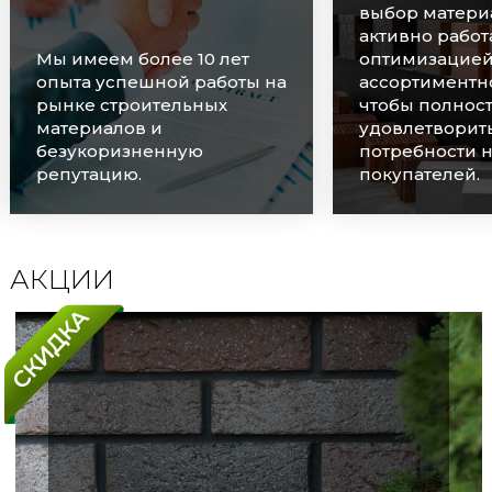
выбор материалов и
активно работаем над
оптимизацией
Мы очень цен
ассортиментного ряда,
наших клиенто
чтобы полностью
оперативно о
удовлетворить
каждую заявку
потребности наших
соблюдаем ср
покупателей.
поставок.
АКЦИИ