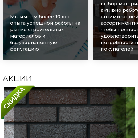
выбор материалов и
активно работаем над
оптимизацией
Мы очень цен
ассортиментного ряда,
наших клиенто
чтобы полностью
оперативно о
удовлетворить
каждую заявку
потребности наших
соблюдаем ср
покупателей.
поставок.
АКЦИИ