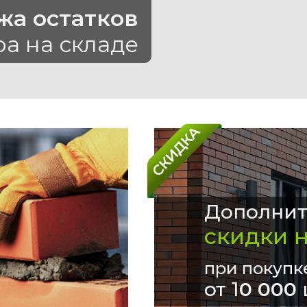
жа остатков
ра на складе
Дополнит
скидки 
при покупк
от 1
0 000