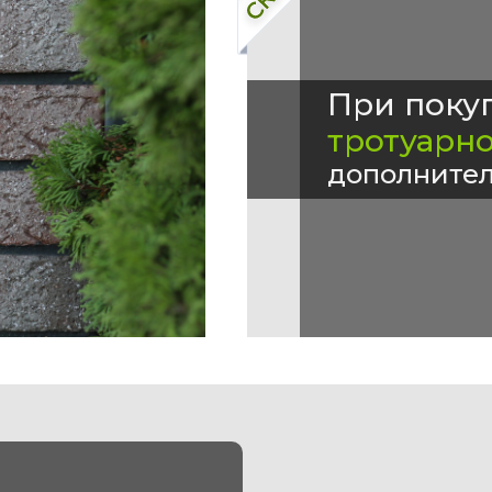
При поку
тротуарн
дополнител