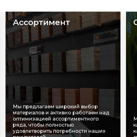
Сроки
С
п
р
В
Мы очень ценим время наших
т
клиентов, оперативно обрабатываем
о
каждую заявку и строго соблюдаем
у