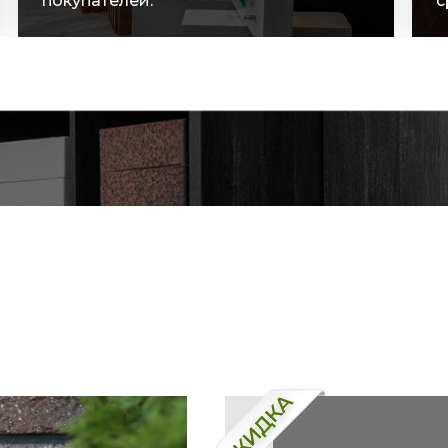
сроки поставок.
с