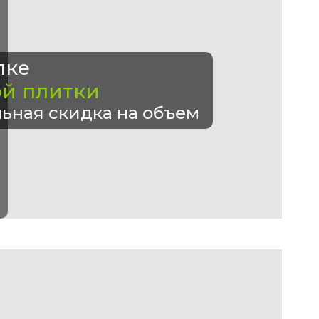
пке
ой плитки
ьная скидка на объем