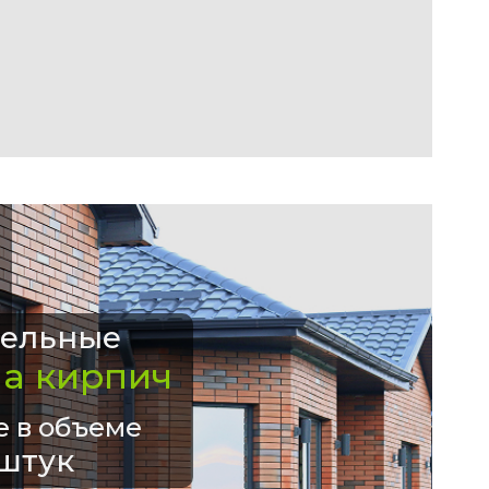
ельные
на кирпич
е в объеме
штук